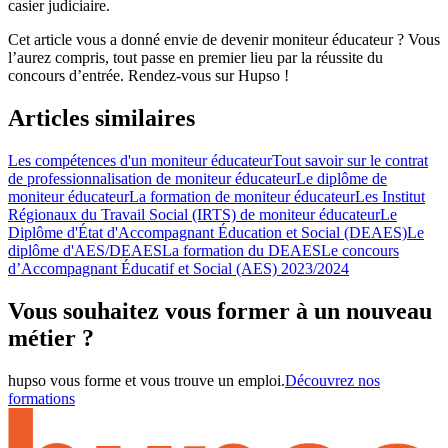
casier judiciaire.
Cet article vous a donné envie de devenir moniteur éducateur ? Vous
l’aurez compris, tout passe en premier lieu par la réussite du
concours d’entrée. Rendez-vous sur Hupso !
Articles similaires
Les compétences d'un moniteur éducateur
Tout savoir sur le contrat
de professionnalisation de moniteur éducateur
Le diplôme de
moniteur éducateur
La formation de moniteur éducateur
Les Institut
Régionaux du Travail Social (IRTS) de moniteur éducateur
Le
Diplôme d'État d'Accompagnant Éducation et Social (DEAES)
Le
diplôme d'AES/DEAES
La formation du DEAES
Le concours
d’Accompagnant Éducatif et Social (AES) 2023/2024
Vous souhaitez vous former à un nouveau
métier ?
hupso vous forme et vous trouve un emploi.
Découvrez nos
formations