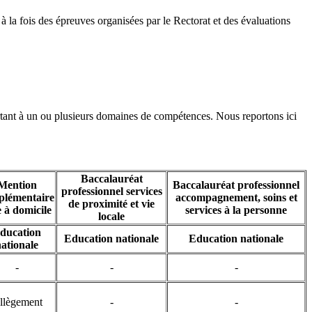
à la fois des épreuves organisées par le Rectorat et des évaluations
ortant à un ou plusieurs domaines de compétences. Nous reportons ici
Baccalauréat
Mention
Baccalauréat professionnel
professionnel services
plémentaire
accompagnement, soins et
de proximité et vie
e à domicile
services à la personne
locale
ducation
Education nationale
Education nationale
ationale
-
-
-
llègement
-
-