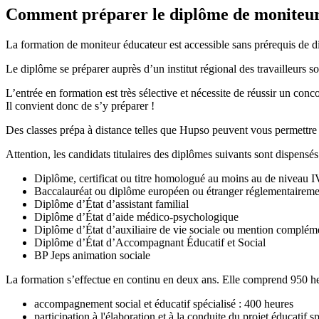
Comment préparer le diplôme de moniteur
La formation de moniteur éducateur est accessible sans prérequis de di
Le diplôme se préparer auprès d’un institut régional des travailleurs s
L’entrée en formation est très sélective et nécessite de réussir un co
Il convient donc de s’y préparer !
Des classes prépa à distance telles que Hupso peuvent vous permettre 
Attention, les candidats titulaires des diplômes suivants sont dispensés
Diplôme, certificat ou titre homologué au moins au de niveau I
Baccalauréat ou diplôme européen ou étranger réglementaireme
Diplôme d’État d’assistant familial
Diplôme d’État d’aide médico-psychologique
Diplôme d’État d’auxiliaire de vie sociale ou mention compléme
Diplôme d’État d’Accompagnant Éducatif et Social
BP Jeps animation sociale
La formation s’effectue en continu en deux ans. Elle comprend 950 he
accompagnement social et éducatif spécialisé : 400 heures
participation à l'élaboration et à la conduite du projet éducatif s