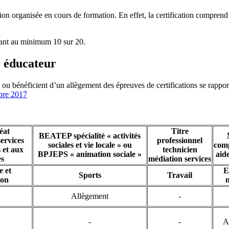
on organisée en cours de formation. En effet, la certification comprend 
nant au minimum 10 sur 20.
 éducateur
es ou bénéficient d’un allègement des épreuves de certifications se rapp
bre 2017
éat
Titre
BEATEP spécialité « activités
services
professionnel
sociales et vie locale » ou
com
 et aux
technicien
BPJEPS « animation sociale »
aid
es
médiation services
e et
E
Sports
Travail
ion
n
Allègement
-
-
-
A