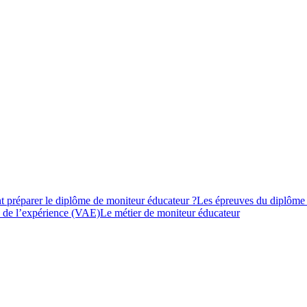
préparer le diplôme de moniteur éducateur ?
Les épreuves du diplôme
s de l’expérience (VAE)
Le métier de moniteur éducateur