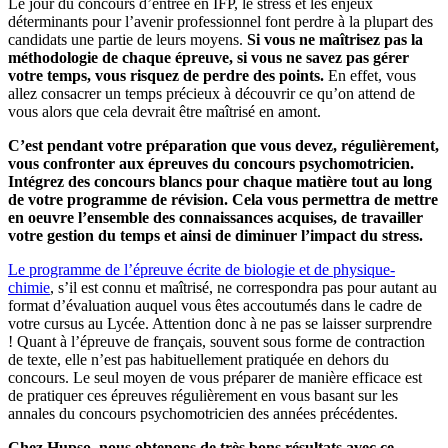
Le jour du concours d’entrée en IFP, le stress et les enjeux
déterminants pour l’avenir professionnel font perdre à la plupart des
candidats une partie de leurs moyens.
Si vous ne maîtrisez pas la
méthodologie de chaque épreuve, si vous ne savez pas gérer
votre temps, vous risquez de perdre des points.
En effet, vous
allez consacrer un temps précieux à découvrir ce qu’on attend de
vous alors que cela devrait être maîtrisé en amont.
C’est pendant votre préparation que vous devez, régulièrement,
vous confronter aux épreuves du concours psychomotricien.
Intégrez des concours blancs pour chaque matière tout au long
de votre programme de révision. Cela vous permettra de mettre
en oeuvre l’ensemble des connaissances acquises, de travailler
votre gestion du temps et ainsi de diminuer l’impact du stress.
Le programme de l’épreuve écrite de biologie et de physique-
chimie
, s’il est connu et maîtrisé, ne correspondra pas pour autant au
format d’évaluation auquel vous êtes accoutumés dans le cadre de
votre cursus au Lycée. Attention donc à ne pas se laisser surprendre
! Quant à l’épreuve de français, souvent sous forme de contraction
de texte, elle n’est pas habituellement pratiquée en dehors du
concours. Le seul moyen de vous préparer de manière efficace est
de pratiquer ces épreuves régulièrement en vous basant sur les
annales du concours psychomotricien des années précédentes.
Chez Hupso, nous obtenons de très bons résultats avec ce