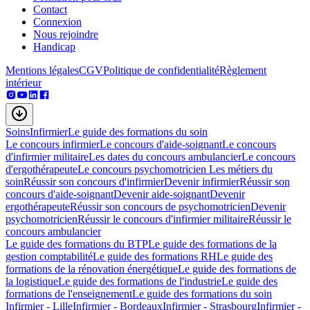
Contact
Connexion
Nous rejoindre
Handicap
Mentions légales
CGV
Politique de confidentialité
Règlement
intérieur
Soins
Infirmier
Le guide des formations du soin
Le concours infirmier
Le concours d'aide-soignant
Le concours
d'infirmier militaire
Les dates du concours ambulancier
Le concours
d'ergothérapeute
Le concours psychomotricien
Les métiers du
soin
Réussir son concours d'infirmier
Devenir infirmier
Réussir son
concours d'aide-soignant
Devenir aide-soignant
Devenir
ergothérapeute
Réussir son concours de psychomotricien
Devenir
psychomotricien
Réussir le concours d'infirmier militaire
Réussir le
concours ambulancier
Le guide des formations du BTP
Le guide des formations de la
gestion comptabilité
Le guide des formations RH
Le guide des
formations de la rénovation énergétique
Le guide des formations de
la logistique
Le guide des formations de l'industrie
Le guide des
formations de l'enseignement
Le guide des formations du soin
Infirmier - Lille
Infirmier - Bordeaux
Infirmier - Strasbourg
Infirmier -