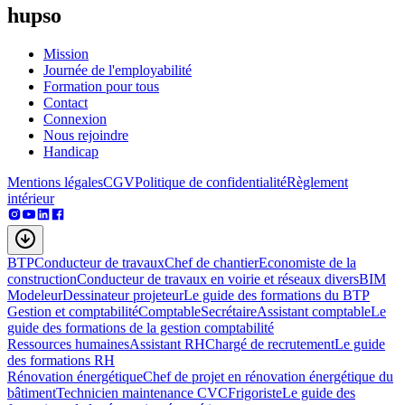
hupso
Mission
Journée de l'employabilité
Formation pour tous
Contact
Connexion
Nous rejoindre
Handicap
Mentions légales
CGV
Politique de confidentialité
Règlement
intérieur
BTP
Conducteur de travaux
Chef de chantier
Economiste de la
construction
Conducteur de travaux en voirie et réseaux divers
BIM
Modeleur
Dessinateur projeteur
Le guide des formations du BTP
Gestion et comptabilité
Comptable
Secrétaire
Assistant comptable
Le
guide des formations de la gestion comptabilité
Ressources humaines
Assistant RH
Chargé de recrutement
Le guide
des formations RH
Rénovation énergétique
Chef de projet en rénovation énergétique du
bâtiment
Technicien maintenance CVC
Frigoriste
Le guide des