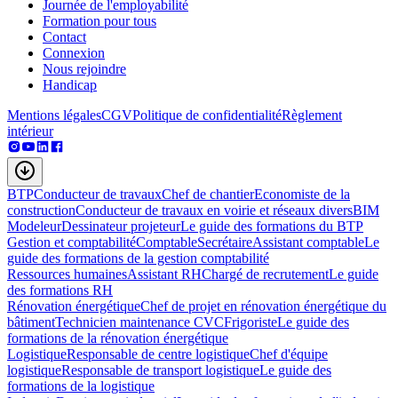
Journée de l'employabilité
Formation pour tous
Contact
Connexion
Nous rejoindre
Handicap
Mentions légales
CGV
Politique de confidentialité
Règlement
intérieur
BTP
Conducteur de travaux
Chef de chantier
Economiste de la
construction
Conducteur de travaux en voirie et réseaux divers
BIM
Modeleur
Dessinateur projeteur
Le guide des formations du BTP
Gestion et comptabilité
Comptable
Secrétaire
Assistant comptable
Le
guide des formations de la gestion comptabilité
Ressources humaines
Assistant RH
Chargé de recrutement
Le guide
des formations RH
Rénovation énergétique
Chef de projet en rénovation énergétique du
bâtiment
Technicien maintenance CVC
Frigoriste
Le guide des
formations de la rénovation énergétique
Logistique
Responsable de centre logistique
Chef d'équipe
logistique
Responsable de transport logistique
Le guide des
formations de la logistique