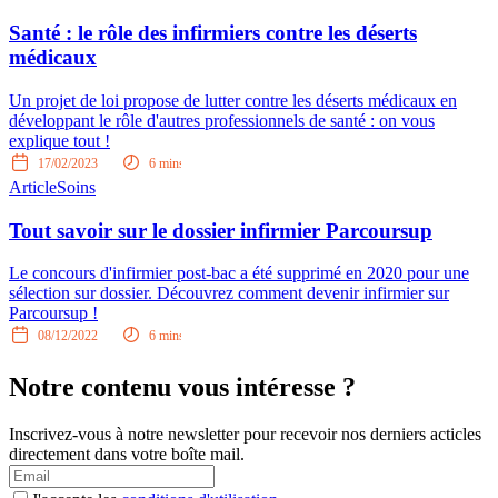
Santé : le rôle des infirmiers contre les déserts
médicaux
Un projet de loi propose de lutter contre les déserts médicaux en
développant le rôle d'autres professionnels de santé : on vous
explique tout !
17/02/2023
6
mins
Article
Soins
Tout savoir sur le dossier infirmier Parcoursup
Le concours d'infirmier post-bac a été supprimé en 2020 pour une
sélection sur dossier. Découvrez comment devenir infirmier sur
Parcoursup !
08/12/2022
6
mins
Notre contenu vous intéresse ?
Inscrivez-vous à notre newsletter pour recevoir nos derniers acticles
directement dans votre boîte mail.