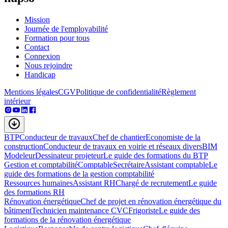
Mission
Journée de l'employabilité
Formation pour tous
Contact
Connexion
Nous rejoindre
Handicap
Mentions légales
CGV
Politique de confidentialité
Règlement
intérieur
BTP
Conducteur de travaux
Chef de chantier
Economiste de la
construction
Conducteur de travaux en voirie et réseaux divers
BIM
Modeleur
Dessinateur projeteur
Le guide des formations du BTP
Gestion et comptabilité
Comptable
Secrétaire
Assistant comptable
Le
guide des formations de la gestion comptabilité
Ressources humaines
Assistant RH
Chargé de recrutement
Le guide
des formations RH
Rénovation énergétique
Chef de projet en rénovation énergétique du
bâtiment
Technicien maintenance CVC
Frigoriste
Le guide des
formations de la rénovation énergétique