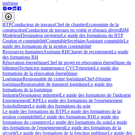
intérieur
BTP
Conducteur de travaux
Chef de chantier
Economiste de la
construction
Conducteur de travaux en voirie et réseaux divers
BIM
Modeleur
Dessinateur projeteur
Le guide des formations du BTP
Gestion et comptabilité
Comptable
Secrétaire
Assistant comptable
Le
guide des formations de la gestion comptabilité
Ressources humaines
Assistant RH
Chargé de recrutement
Le guide
des formations RH
Rénovation énergétique
Chef de projet en rénovation énergétique du
bâtiment
Technicien maintenance CVC
Frigoriste
Le guide des
formations de la rénovation énergétique
Logistique
Responsable de centre logistique
Chef d'équipe
logistique
Responsable de transport logistique
Le guide des
formations de la logistique
Industrie
Dessinateur industriel
Le guide des formations de l'industrie
Enseignement
CRPE
Le guide des formations de l'enseignement
Soins
Infirmier
Le guide des formations du soin
Le guide des formations du BTP
Le guide des formations de la
gestion comptabilité
Le guide des formations RH
Le guide des
formations du commerce
Le guide des formations du soin
Le guide
des formations de l'enseignement
Le guide des formations de la
sécurité
Le guide des formations de la fonction publique
Le guide des