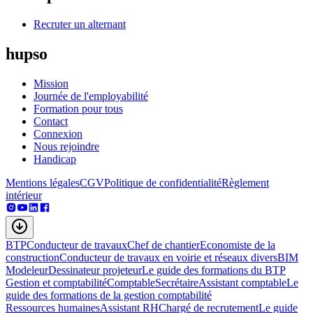
Recruter un alternant
hupso
Mission
Journée de l'employabilité
Formation pour tous
Contact
Connexion
Nous rejoindre
Handicap
Mentions légales
CGV
Politique de confidentialité
Règlement
intérieur
BTP
Conducteur de travaux
Chef de chantier
Economiste de la
construction
Conducteur de travaux en voirie et réseaux divers
BIM
Modeleur
Dessinateur projeteur
Le guide des formations du BTP
Gestion et comptabilité
Comptable
Secrétaire
Assistant comptable
Le
guide des formations de la gestion comptabilité
Ressources humaines
Assistant RH
Chargé de recrutement
Le guide