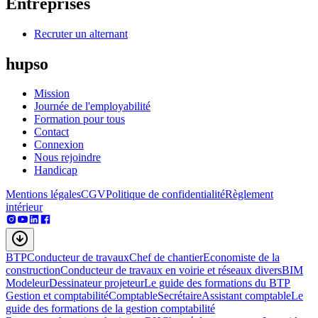
Entreprises
Recruter un alternant
hupso
Mission
Journée de l'employabilité
Formation pour tous
Contact
Connexion
Nous rejoindre
Handicap
Mentions légales
CGV
Politique de confidentialité
Règlement
intérieur
BTP
Conducteur de travaux
Chef de chantier
Economiste de la
construction
Conducteur de travaux en voirie et réseaux divers
BIM
Modeleur
Dessinateur projeteur
Le guide des formations du BTP
Gestion et comptabilité
Comptable
Secrétaire
Assistant comptable
Le
guide des formations de la gestion comptabilité