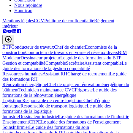
Nous rejoindre
Handicap
Mentions légales
CGV
Politique de confidentialité
Règlement
intérieur
BTP
Conducteur de travaux
Chef de chantier
Economiste de la
construction
Conducteur de travaux en voirie et réseaux divers
BIM
Modeleur
Dessinateur projeteur
Le guide des formations du BTP
Gestion et comptabilité
Comptable
Secrétaire
Assistant comptable
Le
guide des formations de la gestion comptabilité
Ressources humaines
Assistant RH
Chargé de recrutement
Le guide
des formations RH
Rénovation énergétique
Chef de projet en rénovation énergétique du
bâtiment
Technicien maintenance CVC
Frigoriste
Le guide des
formations de la rénovation énergétique
Logistique
Responsable de centre logistique
Chef d'équipe
logistique
Responsable de transport logistique
Le guide des
formations de la logistique
Industrie
Dessinateur industriel
Le guide des formations de l'industrie
Enseignement
CRPE
Le guide des formations de l'enseignement
Soins
Infirmier
Le guide des formations du soin
Le guide des formations du BTP
Le guide des formations de la