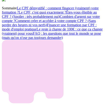
Sommaire
Le CPF démystifié : comment financer (vraiment) votre
formation ?
Le CPF, c'est quoi exactement ?
Êtes-vous éligible au
CPF ? (Spoiler : très probablement oui)
Combien d'argent sur votre
compte ?
Comment créer et accéder à votre compte CPF ? (Sans
perdre des heures ni vos nerfs)
Financer une formation par CPF :
mode d'emploi pratique
Le reste à charge de 100€ : ce que ça change
(vraiment) pour vous
FAQ : les questions que tout le monde se pose
(mais qu'on n'ose pas toujours demander)