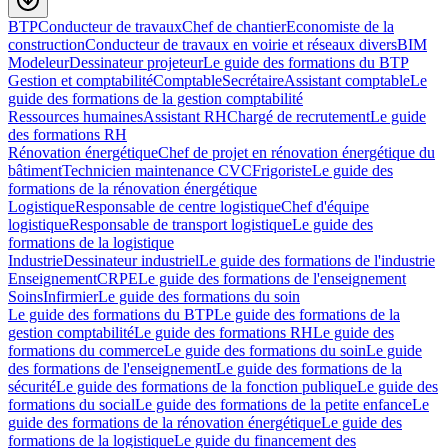
BTP
Conducteur de travaux
Chef de chantier
Economiste de la
construction
Conducteur de travaux en voirie et réseaux divers
BIM
Modeleur
Dessinateur projeteur
Le guide des formations du BTP
Gestion et comptabilité
Comptable
Secrétaire
Assistant comptable
Le
guide des formations de la gestion comptabilité
Ressources humaines
Assistant RH
Chargé de recrutement
Le guide
des formations RH
Rénovation énergétique
Chef de projet en rénovation énergétique du
bâtiment
Technicien maintenance CVC
Frigoriste
Le guide des
formations de la rénovation énergétique
Logistique
Responsable de centre logistique
Chef d'équipe
logistique
Responsable de transport logistique
Le guide des
formations de la logistique
Industrie
Dessinateur industriel
Le guide des formations de l'industrie
Enseignement
CRPE
Le guide des formations de l'enseignement
Soins
Infirmier
Le guide des formations du soin
Le guide des formations du BTP
Le guide des formations de la
gestion comptabilité
Le guide des formations RH
Le guide des
formations du commerce
Le guide des formations du soin
Le guide
des formations de l'enseignement
Le guide des formations de la
sécurité
Le guide des formations de la fonction publique
Le guide des
formations du social
Le guide des formations de la petite enfance
Le
guide des formations de la rénovation énergétique
Le guide des
formations de la logistique
Le guide du financement des