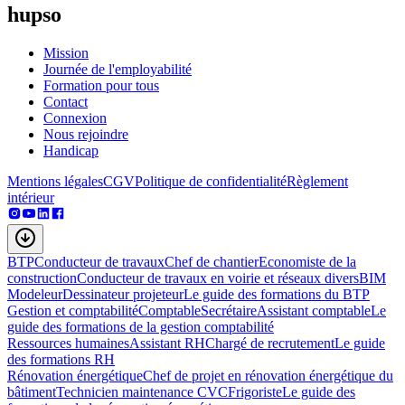
hupso
Mission
Journée de l'employabilité
Formation pour tous
Contact
Connexion
Nous rejoindre
Handicap
Mentions légales
CGV
Politique de confidentialité
Règlement
intérieur
BTP
Conducteur de travaux
Chef de chantier
Economiste de la
construction
Conducteur de travaux en voirie et réseaux divers
BIM
Modeleur
Dessinateur projeteur
Le guide des formations du BTP
Gestion et comptabilité
Comptable
Secrétaire
Assistant comptable
Le
guide des formations de la gestion comptabilité
Ressources humaines
Assistant RH
Chargé de recrutement
Le guide
des formations RH
Rénovation énergétique
Chef de projet en rénovation énergétique du
bâtiment
Technicien maintenance CVC
Frigoriste
Le guide des