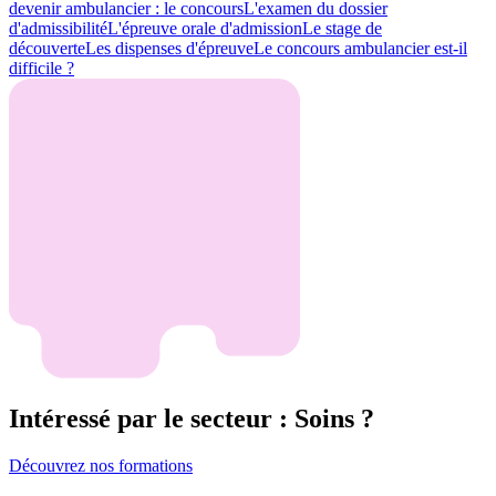
devenir ambulancier : le concours
L'examen du dossier
d'admissibilité
L'épreuve orale d'admission
Le stage de
découverte
Les dispenses d'épreuve
Le concours ambulancier est-il
difficile ?
Intéressé par le secteur : Soins ?
Découvrez nos formations