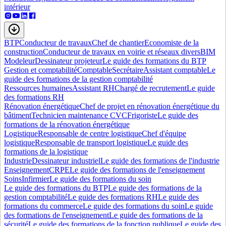
intérieur
BTP
Conducteur de travaux
Chef de chantier
Economiste de la
construction
Conducteur de travaux en voirie et réseaux divers
BIM
Modeleur
Dessinateur projeteur
Le guide des formations du BTP
Gestion et comptabilité
Comptable
Secrétaire
Assistant comptable
Le
guide des formations de la gestion comptabilité
Ressources humaines
Assistant RH
Chargé de recrutement
Le guide
des formations RH
Rénovation énergétique
Chef de projet en rénovation énergétique du
bâtiment
Technicien maintenance CVC
Frigoriste
Le guide des
formations de la rénovation énergétique
Logistique
Responsable de centre logistique
Chef d'équipe
logistique
Responsable de transport logistique
Le guide des
formations de la logistique
Industrie
Dessinateur industriel
Le guide des formations de l'industrie
Enseignement
CRPE
Le guide des formations de l'enseignement
Soins
Infirmier
Le guide des formations du soin
Le guide des formations du BTP
Le guide des formations de la
gestion comptabilité
Le guide des formations RH
Le guide des
formations du commerce
Le guide des formations du soin
Le guide
des formations de l'enseignement
Le guide des formations de la
sécurité
Le guide des formations de la fonction publique
Le guide des