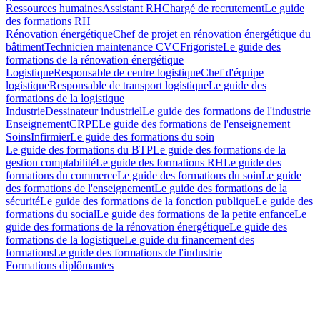
Ressources humaines
Assistant RH
Chargé de recrutement
Le guide
des formations RH
Rénovation énergétique
Chef de projet en rénovation énergétique du
bâtiment
Technicien maintenance CVC
Frigoriste
Le guide des
formations de la rénovation énergétique
Logistique
Responsable de centre logistique
Chef d'équipe
logistique
Responsable de transport logistique
Le guide des
formations de la logistique
Industrie
Dessinateur industriel
Le guide des formations de l'industrie
Enseignement
CRPE
Le guide des formations de l'enseignement
Soins
Infirmier
Le guide des formations du soin
Le guide des formations du BTP
Le guide des formations de la
gestion comptabilité
Le guide des formations RH
Le guide des
formations du commerce
Le guide des formations du soin
Le guide
des formations de l'enseignement
Le guide des formations de la
sécurité
Le guide des formations de la fonction publique
Le guide des
formations du social
Le guide des formations de la petite enfance
Le
guide des formations de la rénovation énergétique
Le guide des
formations de la logistique
Le guide du financement des
formations
Le guide des formations de l'industrie
Formations diplômantes