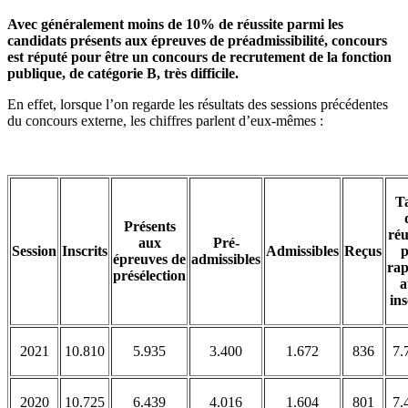
Avec généralement moins de 10% de réussite parmi les
candidats présents aux épreuves de préadmissibilité, concours
est réputé pour être un concours de recrutement de la fonction
publique, de catégorie B, très difficile.
En effet, lorsque l’on regarde les résultats des sessions précédentes
du concours externe, les chiffres parlent d’eux-mêmes :
T
Présents
réu
aux
Pré-
Session
Inscrits
Admissibles
Reçus
p
épreuves de
admissibles
rap
présélection
a
ins
2021
10.810
5.935
3.400
1.672
836
7.
2020
10.725
6.439
4.016
1.604
801
7.