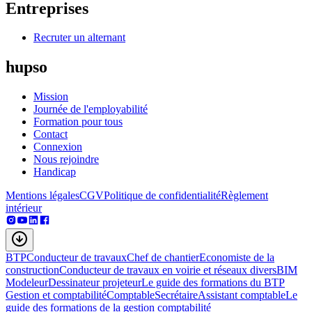
Entreprises
Recruter un alternant
hupso
Mission
Journée de l'employabilité
Formation pour tous
Contact
Connexion
Nous rejoindre
Handicap
Mentions légales
CGV
Politique de confidentialité
Règlement
intérieur
BTP
Conducteur de travaux
Chef de chantier
Economiste de la
construction
Conducteur de travaux en voirie et réseaux divers
BIM
Modeleur
Dessinateur projeteur
Le guide des formations du BTP
Gestion et comptabilité
Comptable
Secrétaire
Assistant comptable
Le
guide des formations de la gestion comptabilité