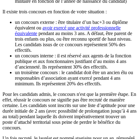
militaire en fonction de l’année de naissance du candidat)
Il existe trois concours en fonction de votre situation :
un concours externe : être titulaire d’un bac+3 ou diplôme
équivalent ou
avoir exercé une activité professionnelle
équivalente
pendant au moins 3 ans. A défaut, être parent de
trois enfants ou plus, ou être reconnu sportif de haut niveau.
Les candidats issus de ce concours représentent 50% des
effectifs.
un concours interne : il est réservé aux agents de la fonction
publique et aux fonctionnaires justifiant d’au moins 4 ans
d’ancienneté. Ils représentent 30% des effectifs.
un troisième concours : le candidat doit être un ancien élu ou
responsables d’association ayant exercé pendant 4 ans
minimum. Ils représentent 20% des effectifs.
Pour les candidats admis, le concours n'est que la première étape. En
effet, réussir le concours ne signifie pas être recruté de manière
certaine. Les candidats sont inscrits sur une liste d’aptitude pour une
durée initiale de 2 ans (avec possibilité de prolongation jusqu’à 4 ans
au total) pendant laquelle ils doivent impérativement trouver un
poste d’attaché territorial sous peine de perdre le bénéfice du
concours.
Un fois recruté, le lauréat est nommé stagiaire pour un an, rémunéré