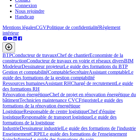
Connexion
Nous rejoindre
Handicap
Mentions légales
CGV
Politique de confidentialité
Règlement
intérieur
BTP
Conducteur de travaux
Chef de chantier
Economiste de la
construction
Conducteur de travaux en voirie et réseaux divers
BIM
Modeleur
Dessinateur projeteur
Le guide des formations du BTP
Gestion et comptabilité
Comptable
Secrétaire
Assistant comptable
Le
guide des formations de la gestion comptabilité
Ressources humaines
Assistant RH
Chargé de recrutement
Le guide
des formations RH
Rénovation énergétique
Chef de projet en rénovation énergétique du
bâtiment
Technicien maintenance CVC
Frigoriste
Le guide des
formations de la rénovation énergétique
Logistique
Responsable de centre logistique
Chef d'équipe
logistique
Responsable de transport logistique
Le guide des
formations de la logistique
Industrie
Dessinateur industriel
Le guide des formations de l'industrie
Enseignement
CRPE
Le guide des formations de l'enseignement
Soins
Infirmier
Le guide des formations du soin