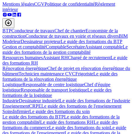
Mentions légales
CGV
Politique de confidentialité
Règlement
intérieur
BTP
Conducteur de travaux
Chef de chantier
Economiste de la
construction
Conducteur de travaux en voirie et réseaux divers
BIM
Modeleur
Dessinateur projeteur
Le guide des formations du BTP
Gestion et comptabilité
Comptable
Secrétaire
Assistant comptable
Le
guide des formations de la gestion comptabilité
Ressources humaines
Assistant RH
Chargé de recrutement
Le guide
des formations RH
Rénovation énergétique
Chef de projet en rénovation énergétique du
bâtiment
Technicien maintenance CVC
Frigoriste
Le guide des
formations de la rénovation énergétique
Logistique
Responsable de centre logistique
Chef d'équipe
logistique
Responsable de transport logistique
Le guide des
formations de la logistique
Industrie
Dessinateur industriel
Le guide des formations de l'industrie
Enseignement
CRPE
Le guide des formations de l'enseignement
Soins
Infirmier
Le guide des formations du soin
Le guide des formations du BTP
Le guide des formations de la
gestion comptabilité
Le guide des formations RH
Le guide des
formations du commerce
Le guide des formations du soin
Le guide
des formations de l'enseignement
Le guide des formations de la