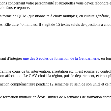
ions concernant votre personnalité et auxquelles vous devez répondre en
s de fausse réponse.
us forme de QCM (questionnaire à choix multiples) en culture générale,
s. Elle dure 40 minutes. Il s’agit de 15 textes suivis de questions à cho
vant d’intégrer
une des 5 écoles de formation de la Gendarmerie
, en fo
amme cours de tir, intervention, arrestation etc. Il est soumis au cont
on affectation. Le GAV choisi la région, puis le département, et émet pl
rmation complémentaire pendant 12 semaines au sein de son unité et ce n’e
e formation militaire en école, suivies de 6 semaines de formation comp