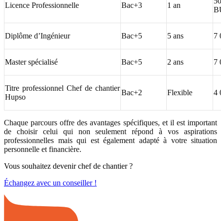
50
Licence Professionnelle
Bac+3
1 an
B
Diplôme d’Ingénieur
Bac+5
5 ans
7 
Master spécialisé
Bac+5
2 ans
7 
Titre professionnel Chef de chantier
Bac+2
Flexible
4 
Hupso
Chaque parcours offre des avantages spécifiques, et il est important
de choisir celui qui non seulement répond à vos aspirations
professionnelles mais qui est également adapté à votre situation
personnelle et financière.
Vous souhaitez devenir chef de chantier ?
Échangez avec un conseiller !