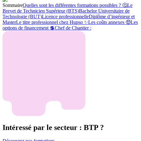
Sommaire
Quelles sont les différentes formations possibles ? 🤔
Le
Brevet de Technicien Supérieur (BTS)
Bachelor Universitaire de
Technologie (BUT)
Licence professionnelle
Diplôme d’ingénieur et
Master
Le titre professionnel chez Hupso ✨
Les coûts annexes 🤑
Les
options de financement 💲
Chef de Chantier :
Intéressé par le secteur : BTP ?
Découvrez nos formations