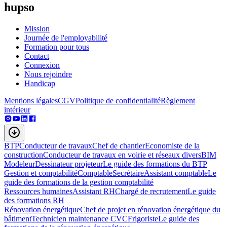
hupso
Mission
Journée de l'employabilité
Formation pour tous
Contact
Connexion
Nous rejoindre
Handicap
Mentions légales
CGV
Politique de confidentialité
Règlement
intérieur
BTP
Conducteur de travaux
Chef de chantier
Economiste de la
construction
Conducteur de travaux en voirie et réseaux divers
BIM
Modeleur
Dessinateur projeteur
Le guide des formations du BTP
Gestion et comptabilité
Comptable
Secrétaire
Assistant comptable
Le
guide des formations de la gestion comptabilité
Ressources humaines
Assistant RH
Chargé de recrutement
Le guide
des formations RH
Rénovation énergétique
Chef de projet en rénovation énergétique du
bâtiment
Technicien maintenance CVC
Frigoriste
Le guide des