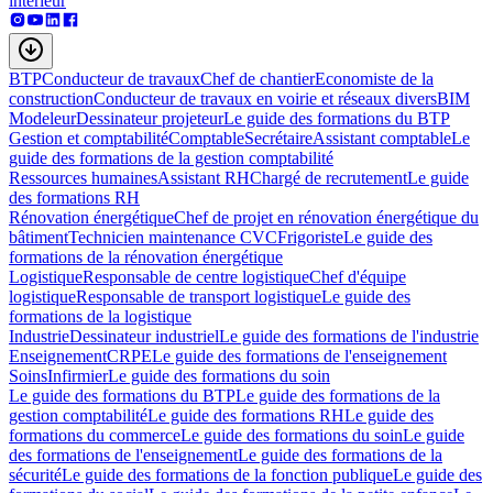
intérieur
BTP
Conducteur de travaux
Chef de chantier
Economiste de la
construction
Conducteur de travaux en voirie et réseaux divers
BIM
Modeleur
Dessinateur projeteur
Le guide des formations du BTP
Gestion et comptabilité
Comptable
Secrétaire
Assistant comptable
Le
guide des formations de la gestion comptabilité
Ressources humaines
Assistant RH
Chargé de recrutement
Le guide
des formations RH
Rénovation énergétique
Chef de projet en rénovation énergétique du
bâtiment
Technicien maintenance CVC
Frigoriste
Le guide des
formations de la rénovation énergétique
Logistique
Responsable de centre logistique
Chef d'équipe
logistique
Responsable de transport logistique
Le guide des
formations de la logistique
Industrie
Dessinateur industriel
Le guide des formations de l'industrie
Enseignement
CRPE
Le guide des formations de l'enseignement
Soins
Infirmier
Le guide des formations du soin
Le guide des formations du BTP
Le guide des formations de la
gestion comptabilité
Le guide des formations RH
Le guide des
formations du commerce
Le guide des formations du soin
Le guide
des formations de l'enseignement
Le guide des formations de la
sécurité
Le guide des formations de la fonction publique
Le guide des