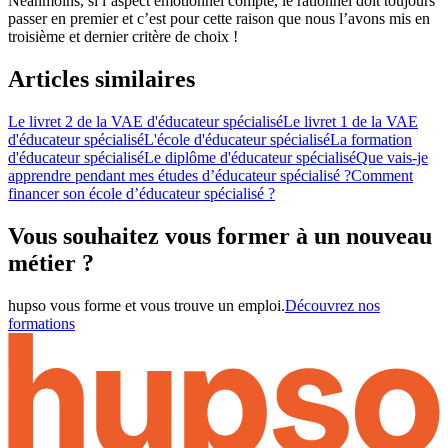
Néanmoins, si l’aspect émotionnel compte, le rationnel doit toujours
passer en premier et c’est pour cette raison que nous l’avons mis en
troisième et dernier critère de choix !
Articles similaires
Le livret 2 de la VAE d'éducateur spécialisé
Le livret 1 de la VAE
d'éducateur spécialisé
L'école d'éducateur spécialisé
La formation
d'éducateur spécialisé
Le diplôme d'éducateur spécialisé
Que vais-je
apprendre pendant mes études d’éducateur spécialisé ?
Comment
financer son école d’éducateur spécialisé ?
Vous souhaitez vous former à un nouveau
métier ?
hupso vous forme et vous trouve un emploi.
Découvrez nos
formations