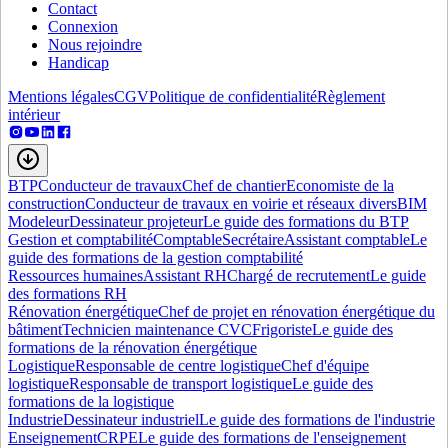
Contact
Connexion
Nous rejoindre
Handicap
Mentions légales
CGV
Politique de confidentialité
Règlement
intérieur
BTP
Conducteur de travaux
Chef de chantier
Economiste de la
construction
Conducteur de travaux en voirie et réseaux divers
BIM
Modeleur
Dessinateur projeteur
Le guide des formations du BTP
Gestion et comptabilité
Comptable
Secrétaire
Assistant comptable
Le
guide des formations de la gestion comptabilité
Ressources humaines
Assistant RH
Chargé de recrutement
Le guide
des formations RH
Rénovation énergétique
Chef de projet en rénovation énergétique du
bâtiment
Technicien maintenance CVC
Frigoriste
Le guide des
formations de la rénovation énergétique
Logistique
Responsable de centre logistique
Chef d'équipe
logistique
Responsable de transport logistique
Le guide des
formations de la logistique
Industrie
Dessinateur industriel
Le guide des formations de l'industrie
Enseignement
CRPE
Le guide des formations de l'enseignement