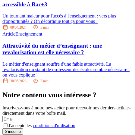
accessible à Bac+3
Un tournant majeur pour l'accès à l'enseignement : vers plus
d'opportunités ? On décortique tout ça pour vous !
09/04/2024
5
mins
Article
Enseignement
Attractivité du métier d’enseignant : une
revalorisation est-elle nécessaire ?
Le métier d'enseignant souffre d'une faible attractivité. La
revalorisation du statut de professeur des écoles semble nécessaire :
on vous explique !
30/05/2023
7
mins
Notre contenu vous intéresse ?
Inscrivez-vous à notre newsletter pour recevoir nos derniers acticles
directement dans votre boîte mail.
J'accepte les
conditions d'utilisation
S'inscrire