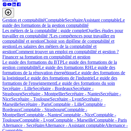
Gestion et comptabilité
Comptable
Secrétaire
Assistant comptable
Le
guide des formations de la gestion comptabilité
Les métiers de la comptabilité : guide complet
Quelles études pour
travailler en comptabilité ?
Les compétences pour travailler en
comptabilité et gestion
Choisir son diplôme de comptabilité et
gestion
Les salaires des métiers de la comptabilité et
gestion
Comment trouver un emploi en comptabilité et gestion ?
Financer sa formation en comptabilité et gestion
Le guide des formations du BTP
Le guide des formations de la
gestion comptabilité
Le guide des formations RH
Le guide des
formations de la rénovation énergétique
Le guide des formations de
la logistique
Le guide des formations de l'industrie
Le guide des
formations de l'enseignement
Le guide des formations du soin
Secrétaire - Lille
Secrétaire - Bordeaux
Secrétaire -
Strasbourg
Secrétaire - Montpellier
Secrétaire - Nantes
Secrétaire -
Nice
Secrétaire - Toulouse
Secrétaire - Lyon
Secrétaire -
Marseille
Secrétaire - Paris
Comptable - Lille
Comptable -
Bordeaux
Comptable - Strasbourg
Comptable -
Montpellier
Comptable - Nantes
Comptable - Nice
Comptable -
Toulouse
Comptable - Lyon
Comptable - Marseille
Comptable - Paris
Alternance - Secrétaire
Alternance - Assistant comptable
Alternance -
Comptable