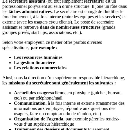
Le secrétaire assistant
(ou tout simplement
secrétaire
) est un
professionnel polyvalent au sein d’une structure. Il joue un rôle dans
les
tâches administratives
. Le secrétaire est chargé de fluidifier le
fonctionnement, à la fois interne (entre les équipes et les services) et
externe (avec les usagers et/ou clients). Le poste de secrétaire
assistant se retrouve
dans de nombreuses structures
(grands
groupes privés, start-ups, associations, etc.).
Selon votre employeur, ce métier offre parfois diverses
spécialisations,
par exemple :
Les ressources humaines
La gestion financière
Les relations commerciales
Ainsi, sous la direction d’un supérieur ou responsable hiérarchique,
les missions du secrétaire sont généralement les suivantes :
Accueil des usagers/clients
, en physique (guichet, bureau,
etc.) ou par téléphone/mail
Communication
, à la fois interne et externe (transmettre des
informations aux employés, répondre aux questions des
usagers, faire un compte-rendu de réunion, etc.)
Organisation de l’agenda
, par exemple gérer les rendez-
vous d’un supérieur hiérarchique
Traitement des dossiers et documents
(classement,