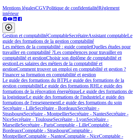
Mentions légales
CGV
Politique de confidentialité
Règlement
intérieur
Gestion et comptabilité
Comptable
Secrétaire
Assistant comptable
Le
guide des formations de la gestion comptabilité
Les métiers de la comptabilité : guide complet
Quelles études pour
travailler en comptabilité ?
Les compétences pour travailler en
comptabilité et gestion
Choisir son diplôme de comptabilité et
gestion
Les salaires des métiers de la comptabilité et
gestion
Comment trouver un emploi en comptabilité et gestion ?
Financer sa formation en comptabilité et gestion
Le guide des formations du BTP
Le guide des formations de la
gestion comptabilité
Le guide des formations RH
Le guide des
formations de la rénovation énergétique
Le guide des formations de
la logistique
Le guide des formations de l'industrie
Le guide des
formations de l'enseignement
Le guide des formations du soin
Secrétaire - Lille
Secrétaire - Bordeaux
Secrétaire -
Strasbourg
Secrétaire - Montpellier
Secrétaire - Nantes
Secrétaire -
Nice
Secrétaire - Toulouse
Secrétaire - Lyon
Secrétaire -
Marseille
Secrétaire - Paris
Comptable - Lille
Comptable -
Bordeaux
Comptable - Strasbourg
Comptable -
Montpellier
Comptable - Nantes
Comptable - Nice
Comptable -