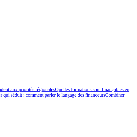
ndent aux priorités régionales
Quelles formations sont finançables en
r qui séduit : comment parler le langage des financeurs
Combiner