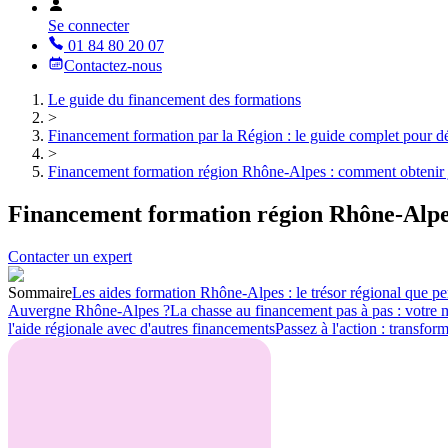
Se connecter
01 84 80 20 07
Contactez-nous
Le guide du financement des formations
>
Financement formation par la Région : le guide complet pour dé
>
Financement formation région Rhône-Alpes : comment obtenir j
Financement formation région Rhône-Alpes
Contacter un expert
Sommaire
Les aides formation Rhône-Alpes : le trésor régional que p
Auvergne Rhône-Alpes ?
La chasse au financement pas à pas : votre
l'aide régionale avec d'autres financements
Passez à l'action : transfo