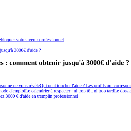
bloquer votre avenir professionnel
usqu'à 3000€ d'aide ?
 : comment obtenir jusqu'à 3000€ d'aide ?
ersonne ne vous révèle
Qui peut toucher l'aide ? Les profils qui correspo
 mode d'emploi
Le calendrier à respecter : ni trop tôt, ni trop tard
Le dossie
rmez 3000 € d'aide en tremplin professionnel