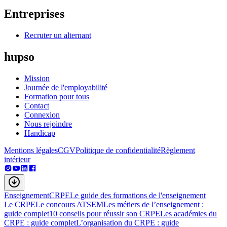
Entreprises
Recruter un alternant
hupso
Mission
Journée de l'employabilité
Formation pour tous
Contact
Connexion
Nous rejoindre
Handicap
Mentions légales
CGV
Politique de confidentialité
Règlement
intérieur
Enseignement
CRPE
Le guide des formations de l'enseignement
Le CRPE
Le concours ATSEM
Les métiers de l’enseignement :
guide complet
10 conseils pour réussir son CRPE
Les académies du
CRPE : guide complet
L’organisation du CRPE : guide