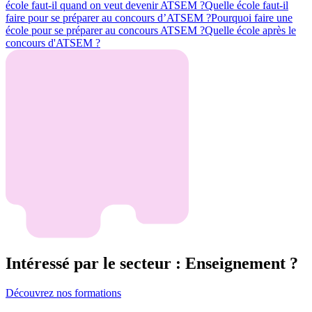
école faut-il quand on veut devenir ATSEM ?
Quelle école faut-il
faire pour se préparer au concours d’ATSEM ?
Pourquoi faire une
école pour se préparer au concours ATSEM ?
Quelle école après le
concours d'ATSEM ?
Intéressé par le secteur : Enseignement ?
Découvrez nos formations