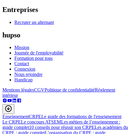
Entreprises
Recruter un alternant
hupso
Mission
Journée de l'employabilité
Formation pour tous
Contact
Connexion
Nous rejoindre
Handicap
Mentions légales
CGV
Politique de confidentialité
Règlement
intérieur
Enseignement
CRPE
Le guide des formations de l'enseignement
Le CRPE
Le concours ATSEM
Les métiers de l’enseignement :
guide complet
10 conseils pour réussir son CRPE
Les académies du
CRPE : guide complet
L’organisation du CRPE : guide