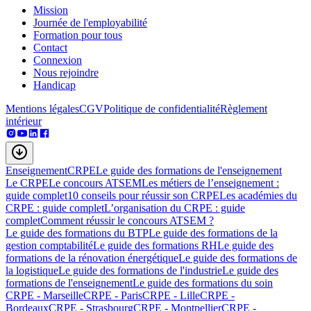
Mission
Journée de l'employabilité
Formation pour tous
Contact
Connexion
Nous rejoindre
Handicap
Mentions légales
CGV
Politique de confidentialité
Règlement
intérieur
Enseignement
CRPE
Le guide des formations de l'enseignement
Le CRPE
Le concours ATSEM
Les métiers de l’enseignement :
guide complet
10 conseils pour réussir son CRPE
Les académies du
CRPE : guide complet
L’organisation du CRPE : guide
complet
Comment réussir le concours ATSEM ?
Le guide des formations du BTP
Le guide des formations de la
gestion comptabilité
Le guide des formations RH
Le guide des
formations de la rénovation énergétique
Le guide des formations de
la logistique
Le guide des formations de l'industrie
Le guide des
formations de l'enseignement
Le guide des formations du soin
CRPE - Marseille
CRPE - Paris
CRPE - Lille
CRPE -
Bordeaux
CRPE - Strasbourg
CRPE - Montpellier
CRPE -