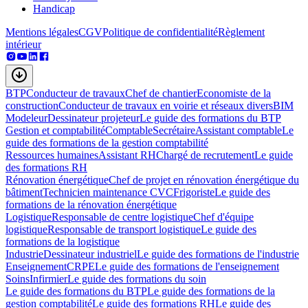
Handicap
Mentions légales
CGV
Politique de confidentialité
Règlement
intérieur
BTP
Conducteur de travaux
Chef de chantier
Economiste de la
construction
Conducteur de travaux en voirie et réseaux divers
BIM
Modeleur
Dessinateur projeteur
Le guide des formations du BTP
Gestion et comptabilité
Comptable
Secrétaire
Assistant comptable
Le
guide des formations de la gestion comptabilité
Ressources humaines
Assistant RH
Chargé de recrutement
Le guide
des formations RH
Rénovation énergétique
Chef de projet en rénovation énergétique du
bâtiment
Technicien maintenance CVC
Frigoriste
Le guide des
formations de la rénovation énergétique
Logistique
Responsable de centre logistique
Chef d'équipe
logistique
Responsable de transport logistique
Le guide des
formations de la logistique
Industrie
Dessinateur industriel
Le guide des formations de l'industrie
Enseignement
CRPE
Le guide des formations de l'enseignement
Soins
Infirmier
Le guide des formations du soin
Le guide des formations du BTP
Le guide des formations de la
gestion comptabilité
Le guide des formations RH
Le guide des