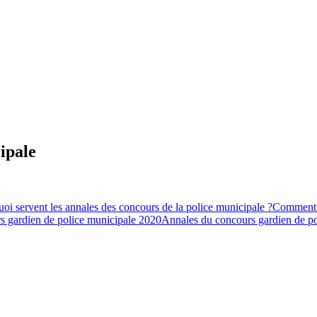
ipale
uoi servent les annales des concours de la police municipale ?
Comment u
s gardien de police municipale 2020
Annales du concours gardien de p