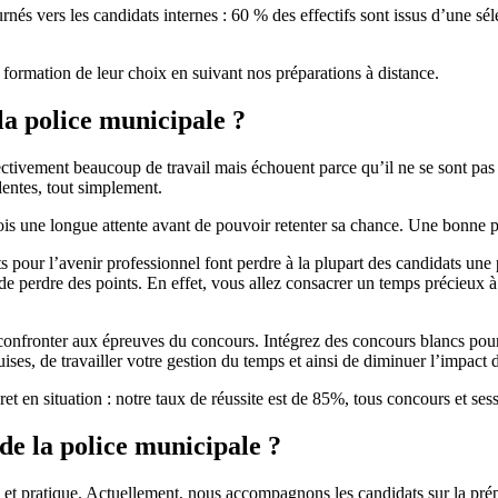
nés vers les candidats internes : 60 % des effectifs sont issus d’une sél
ormation de leur choix en suivant nos préparations à distance.
la police municipale ?
ectivement beaucoup de travail mais échouent parce qu’il ne se sont pas e
dentes, tout simplement.
fois une longue attente avant de pouvoir retenter sa chance. Une bonne pr
ts pour l’avenir professionnel font perdre à la plupart des candidats une
e perdre des points. En effet, vous allez consacrer un temps précieux à 
 confronter aux épreuves du concours. Intégrez des concours blancs pou
es, de travailler votre gestion du temps et ainsi de diminuer l’impact d
et en situation : notre taux de réussite est de 85%, tous concours et se
de la police municipale ?
e et pratique. Actuellement, nous accompagnons les candidats sur la pré