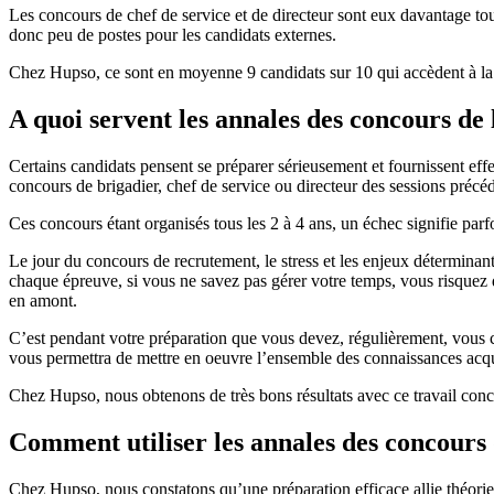
Les concours de chef de service et de directeur sont eux davantage tour
donc peu de postes pour les candidats externes.
Chez Hupso, ce sont en moyenne 9 candidats sur 10 qui accèdent à la f
A quoi servent les annales des concours de 
Certains candidats pensent se préparer sérieusement et fournissent eff
concours de brigadier, chef de service ou directeur des sessions précé
Ces concours étant organisés tous les 2 à 4 ans, un échec signifie par
Le jour du concours de recrutement, le stress et les enjeux déterminan
chaque épreuve, si vous ne savez pas gérer votre temps, vous risquez d
en amont.
C’est pendant votre préparation que vous devez, régulièrement, vous
vous permettra de mettre en oeuvre l’ensemble des connaissances acquis
Chez Hupso, nous obtenons de très bons résultats avec ce travail concr
Comment utiliser les annales des concours 
Chez Hupso, nous constatons qu’une préparation efficace allie théori