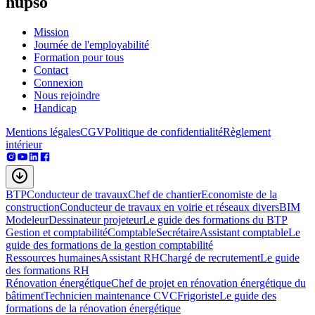
hupso
Mission
Journée de l'employabilité
Formation pour tous
Contact
Connexion
Nous rejoindre
Handicap
Mentions légales
CGV
Politique de confidentialité
Règlement
intérieur
BTP
Conducteur de travaux
Chef de chantier
Economiste de la
construction
Conducteur de travaux en voirie et réseaux divers
BIM
Modeleur
Dessinateur projeteur
Le guide des formations du BTP
Gestion et comptabilité
Comptable
Secrétaire
Assistant comptable
Le
guide des formations de la gestion comptabilité
Ressources humaines
Assistant RH
Chargé de recrutement
Le guide
des formations RH
Rénovation énergétique
Chef de projet en rénovation énergétique du
bâtiment
Technicien maintenance CVC
Frigoriste
Le guide des
formations de la rénovation énergétique