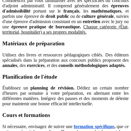
Commencez par vous familiariser avec les spécificités du concours
d'adjoint administratif. Il comprend généralement des
épreuves
d'admissibilité
portant sur le
français
, les
mathématiques
, et
parfois une épreuve de
droit public
ou de
culture générale
, suivies
d'une épreuve d'admission consistant en un
entretien
avec le jury ou
une
épreuve pratique de bureautique.
Chaque catégorie (État,
territorial, hospitalier) a ses propres modalités.
Matériaux de préparation
Utilisez des livres et ressources pédagogiques ciblés. Des éditeurs
spécialisés dans la préparation aux concours publics proposent des
annales
, des
exercices
, et des
conseils méthodologiques adaptés.
Planification de l'étude
Établissez un
planning de révision.
Dédiez un certain nombre
d'heures par semaine à votre préparation, en alternant entre les
différentes matières. Intégrez des pauses et des moments de détente
pour maintenir une bonne efficacité intellectuelle.
Cours et formations
Si nécessaire, envisagez de suivre une
formation spécifique
,
que ce