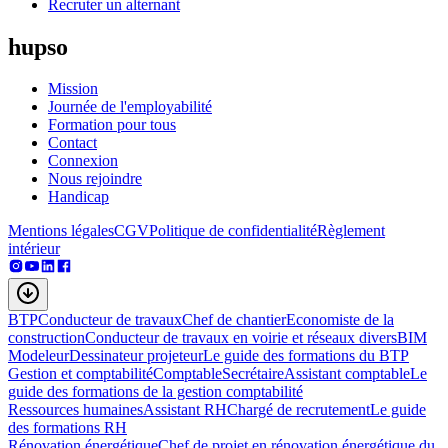
Recruter un alternant
hupso
Mission
Journée de l'employabilité
Formation pour tous
Contact
Connexion
Nous rejoindre
Handicap
Mentions légales
CGV
Politique de confidentialité
Règlement
intérieur
BTP
Conducteur de travaux
Chef de chantier
Economiste de la
construction
Conducteur de travaux en voirie et réseaux divers
BIM
Modeleur
Dessinateur projeteur
Le guide des formations du BTP
Gestion et comptabilité
Comptable
Secrétaire
Assistant comptable
Le
guide des formations de la gestion comptabilité
Ressources humaines
Assistant RH
Chargé de recrutement
Le guide
des formations RH
Rénovation énergétique
Chef de projet en rénovation énergétique du