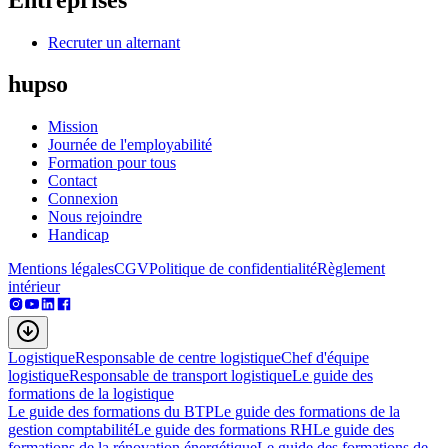
Recruter un alternant
hupso
Mission
Journée de l'employabilité
Formation pour tous
Contact
Connexion
Nous rejoindre
Handicap
Mentions légales
CGV
Politique de confidentialité
Règlement
intérieur
Logistique
Responsable de centre logistique
Chef d'équipe
logistique
Responsable de transport logistique
Le guide des
formations de la logistique
Le guide des formations du BTP
Le guide des formations de la
gestion comptabilité
Le guide des formations RH
Le guide des
formations de la rénovation énergétique
Le guide des formations de