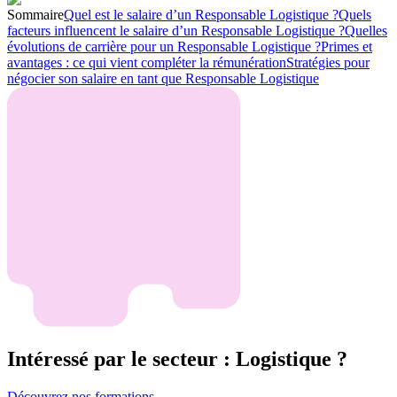
Sommaire
Quel est le salaire d’un Responsable Logistique ?
Quels
facteurs influencent le salaire d’un Responsable Logistique ?
Quelles
évolutions de carrière pour un Responsable Logistique ?
Primes et
avantages : ce qui vient compléter la rémunération
Stratégies pour
négocier son salaire en tant que Responsable Logistique
Intéressé par le secteur : Logistique ?
Découvrez nos formations