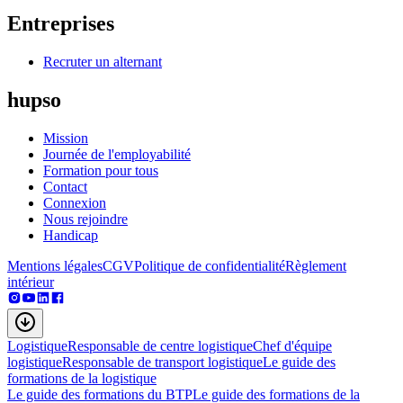
Entreprises
Recruter un alternant
hupso
Mission
Journée de l'employabilité
Formation pour tous
Contact
Connexion
Nous rejoindre
Handicap
Mentions légales
CGV
Politique de confidentialité
Règlement
intérieur
Logistique
Responsable de centre logistique
Chef d'équipe
logistique
Responsable de transport logistique
Le guide des
formations de la logistique
Le guide des formations du BTP
Le guide des formations de la