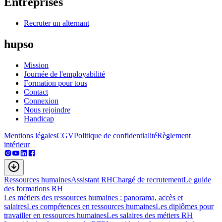
Entreprises
Recruter un alternant
hupso
Mission
Journée de l'employabilité
Formation pour tous
Contact
Connexion
Nous rejoindre
Handicap
Mentions légales
CGV
Politique de confidentialité
Règlement
intérieur
Ressources humaines
Assistant RH
Chargé de recrutement
Le guide
des formations RH
Les métiers des ressources humaines : panorama, accès et
salaires
Les compétences en ressources humaines
Les diplômes pour
travailler en ressources humaines
Les salaires des métiers RH