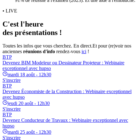
91% de réussite à l'examen (2023). Et une aide à l'embauche.
• LIVE
C'est l'heure
des présentations !
Toutes les infos que vous cherchez. En direct.
Et pour (re)voir nos
anciennes
réunions d'info
rendez-vous
ici
!
BTP
Devenez BIM Modeleur ou Dessinateur Projeteur : Webinaire
exceptionnel avec hupso
mardi 18 août - 12h30
S'inscrire
BTP
Devenez Économiste de la Construction : Webinaire exceptionnel
avec hupso
jeudi 20 août - 12h30
S'inscrire
BTP
Devenez Conducteur de Travaux : Webinaire exceptionnel avec
hupso
mardi 25 août - 12h30
S'inscrire