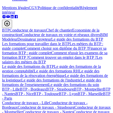
Mentions légales
CGV
Politique de confidentialité
Règlement
intérieur
BTP
Conducteur de travaux
Chef de chantier
Economiste de la
construction
Conducteur de travaux en voirie et réseaux divers
BIM
Modeleur
Dessinateur projeteur
Le guide des formations du BTP
Les formations pour travailler dans le BTP
Les métiers du BTP :
guide complet
Comment choisir son diplôme du BTP ?
Financer sa
formation BTP : guide complet
Comment réussir les examens de sa
formation BTP ?
Comment trouver un emploi dans le BTP ?
Les
salaires des métiers du BTP
Le guide des formations du BTP
Le guide des formations de la
gestion comptabilité
Le guide des formations RH
Le guide des
formations de la rénovation énergétique
Le guide des formations de
la logistique
Le guide des formations de l'industrie
Le guide des
formations de l'enseignement
Le guide des formations du soin
BTP - Lille
BTP - Bordeaux
BTP - Strasbourg
BTP - Montpellier
BTP
- Nantes
BTP - Nice
BTP - Toulouse
BTP - Lyon
BTP - Marseille
BTP
- Paris
Conducteur de travaux - Lille
Conducteur de travaux -
Bordeaux
Conducteur de travaux - Strasbourg
Conducteur de travaux
- Montpellier
Conducteur de travaux - Nantes
Conducteur de travaux