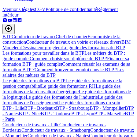
Mentions légales
CGV
Politique de confidentialité
Règlement
intérieur
BTP
Conducteur de travaux
Chef de chantier
Economiste de la
construction
Conducteur de travaux en voirie et réseaux divers
BIM
Modeleur
Dessinateur projeteur
Le guide des formations du BTP
Les formations pour travailler dans le BTP
Les métiers du BTP :
guide complet
Comment choisir son diplôme du BTP ?
Financer sa
formation BTP : guide complet
Comment réussir les examens de sa
formation BTP ?
Comment trouver un emploi dans le BTP ?
Les
salaires des métiers du BTP
Le guide des formations du BTP
Le guide des formations de la
gestion comptabilité
Le guide des formations RH
Le guide des
formations de la rénovation énergétique
Le guide des formations de
la logistique
Le guide des formations de l'industrie
Le guide des
formations de l'enseignement
Le guide des formations du soin
BTP - Lille
BTP - Bordeaux
BTP - Strasbourg
BTP - Montpellier
BTP
- Nantes
BTP - Nice
BTP - Toulouse
BTP - Lyon
BTP - Marseille
BTP
- Paris
Conducteur de travaux - Lille
Conducteur de travaux -
Bordeaux
Conducteur de travaux - Strasbourg
Conducteur de travaux
- Montpellier
Conducteur de travaux - Nantes
Conducteur de travaux