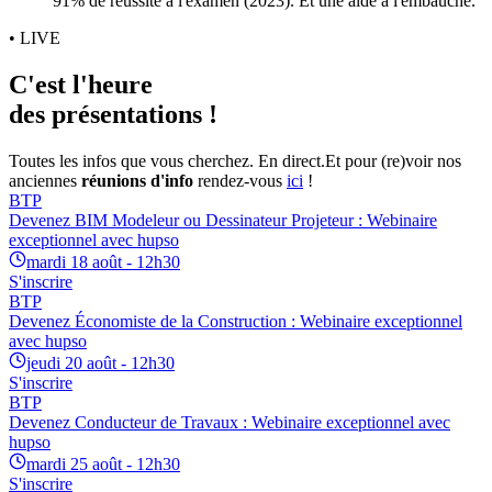
91% de réussite à l'examen (2023). Et une aide à l'embauche.
• LIVE
C'est l'heure
des présentations !
Toutes les infos que vous cherchez. En direct.
Et pour (re)voir nos
anciennes
réunions d'info
rendez-vous
ici
!
BTP
Devenez BIM Modeleur ou Dessinateur Projeteur : Webinaire
exceptionnel avec hupso
mardi 18 août - 12h30
S'inscrire
BTP
Devenez Économiste de la Construction : Webinaire exceptionnel
avec hupso
jeudi 20 août - 12h30
S'inscrire
BTP
Devenez Conducteur de Travaux : Webinaire exceptionnel avec
hupso
mardi 25 août - 12h30
S'inscrire