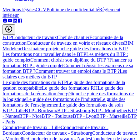
Mentions légales
CGV
Politique de confidentialité
Règlement
intérieur
BTP
Conducteur de travaux
Chef de chantier
Economiste de la
construction
Conducteur de travaux en voirie et réseaux divers
BIM
Modeleur
Dessinateur projeteur
Le guide des formations du BTP
Les formations pour travailler dans le BTP
Les métiers du BTP :
guide complet
Comment choisir son diplôme du BTP ?
Financer sa
formation BTP : guide complet
Comment réussir les examens de sa
formation BTP ?
Comment trouver un emploi dans le BTP ?
Les
salaires des métiers du BTP
Le guide des formations du BTP
Le guide des formations de la
gestion comptabilité
Le guide des formations RH
Le guide des
formations de la rénovation énergétique
Le guide des formations de
la logistique
Le guide des formations de l'industrie
Le guide des
formations de l'enseignement
Le guide des formations du soin
BTP - Lille
BTP - Bordeaux
BTP - Strasbourg
BTP - Montpellier
BTP
- Nantes
BTP - Nice
BTP - Toulouse
BTP - Lyon
BTP - Marseille
BTP
- Paris
Conducteur de travaux - Lille
Conducteur de travaux -
Bordeaux
Conducteur de travaux - Strasbourg
Conducteur de travaux
- Montpellier
Conducteur de travaux - Nantes
Conducteur de travaux