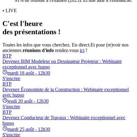
91% de réussite à l'examen (2023). Et une aide à l'embauche.
• LIVE
C'est l'heure
des présentations !
Toutes les infos que vous cherchez. En direct.
Et pour (re)voir nos
anciennes
réunions d'info
rendez-vous
ici
!
BTP
Devenez BIM Modeleur ou Dessinateur Projeteur : Webinaire
exceptionnel avec hupso
mardi 18 août - 12h30
S'inscrire
BTP
Devenez Économiste de la Construction : Webinaire exceptionnel
avec hupso
jeudi 20 août - 12h30
S'inscrire
BTP
Devenez Conducteur de Travaux : Webinaire exceptionnel avec
hupso
mardi 25 août - 12h30
S'inscrire