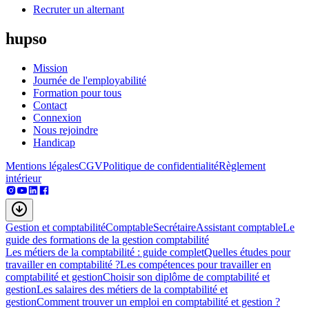
Recruter un alternant
hupso
Mission
Journée de l'employabilité
Formation pour tous
Contact
Connexion
Nous rejoindre
Handicap
Mentions légales
CGV
Politique de confidentialité
Règlement
intérieur
Gestion et comptabilité
Comptable
Secrétaire
Assistant comptable
Le
guide des formations de la gestion comptabilité
Les métiers de la comptabilité : guide complet
Quelles études pour
travailler en comptabilité ?
Les compétences pour travailler en
comptabilité et gestion
Choisir son diplôme de comptabilité et
gestion
Les salaires des métiers de la comptabilité et
gestion
Comment trouver un emploi en comptabilité et gestion ?