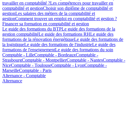
travailler en comptabilité ?
Les compétences pour travailler en
comptabilité et gestion
Choisir son diplôme de comptabilité et
gestion
Les salaires des métiers de la comptabilité et
gestion
Comment trouver un emploi en comptabilité et gestion ?
Financer sa formation en comptabilité et gestion
Le guide des formations du BTP
Le guide des formations de la
gestion comptabilité
Le guide des formations RH
Le guide des
formations de la rénovation énergétique
Le guide des formations de
la logistique
Le guide des formations de l'industrie
Le guide des
formations de l'enseignement
Le guide des formations du soin
Comptable - Lille
Comptable - Bordeaux
Comptable -
Strasbourg
Comptable - Montpellier
Comptable - Nantes
Comptable -
Nice
Comptable - Toulouse
Comptable - Lyon
Comptable -
Marseille
Comptable - Paris
Alternance - Comptable
Alternance