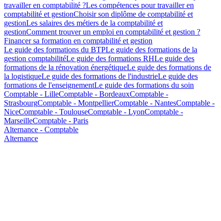
travailler en comptabilité ?
Les compétences pour travailler en
comptabilité et gestion
Choisir son diplôme de comptabilité et
gestion
Les salaires des métiers de la comptabilité et
gestion
Comment trouver un emploi en comptabilité et gestion ?
Financer sa formation en comptabilité et gestion
Le guide des formations du BTP
Le guide des formations de la
gestion comptabilité
Le guide des formations RH
Le guide des
formations de la rénovation énergétique
Le guide des formations de
la logistique
Le guide des formations de l'industrie
Le guide des
formations de l'enseignement
Le guide des formations du soin
Comptable - Lille
Comptable - Bordeaux
Comptable -
Strasbourg
Comptable - Montpellier
Comptable - Nantes
Comptable -
Nice
Comptable - Toulouse
Comptable - Lyon
Comptable -
Marseille
Comptable - Paris
Alternance - Comptable
Alternance