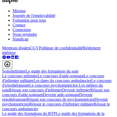
Mission
Journée de l'employabilité
Formation pour tous
Contact
Connexion
Nous rejoindre
Handicap
Mentions légales
CGV
Politique de confidentialité
Règlement
intérieur
Soins
Infirmier
Le guide des formations du soin
Le concours infirmier
Le concours d'aide-soignant
Le concours
d'infirmier militaire
Les dates du concours ambulancier
Le concours
d'ergothérapeute
Le concours psychomotricien
Les métiers du
soin
Réussir son concours d'infirmier
Devenir infirmier
Réussir son
concours d'aide-soignant
Devenir aide-soignant
Devenir
ergothérapeute
Réussir son concours de psychomotricien
Devenir
psychomotricien
Réussir le concours d'infirmier militaire
Réussir le
concours ambulancier
Le guide des formations du BTP
Le guide des formations de la