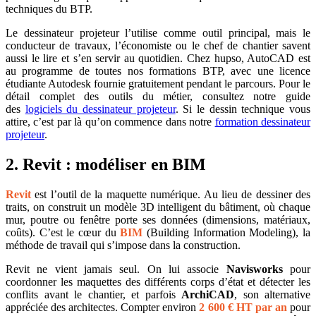
techniques du BTP.
Le dessinateur projeteur l’utilise comme outil principal, mais le
conducteur de travaux, l’économiste ou le chef de chantier savent
aussi le lire et s’en servir au quotidien. Chez hupso, AutoCAD est
au programme de toutes nos formations BTP, avec une licence
étudiante Autodesk fournie gratuitement pendant le parcours. Pour le
détail complet des outils du métier, consultez notre guide
des
logiciels du dessinateur projeteur
. Si le dessin technique vous
attire, c’est par là qu’on commence dans notre
formation dessinateur
projeteur
.
2. Revit : modéliser en BIM
Revit
est l’outil de la maquette numérique. Au lieu de dessiner des
traits, on construit un modèle 3D intelligent du bâtiment, où chaque
mur, poutre ou fenêtre porte ses données (dimensions, matériaux,
coûts). C’est le cœur du
BIM
(Building Information Modeling), la
méthode de travail qui s’impose dans la construction.
Revit ne vient jamais seul. On lui associe
Navisworks
pour
coordonner les maquettes des différents corps d’état et détecter les
conflits avant le chantier, et parfois
ArchiCAD
, son alternative
appréciée des architectes. Compter environ
2 600 € HT par an
pour