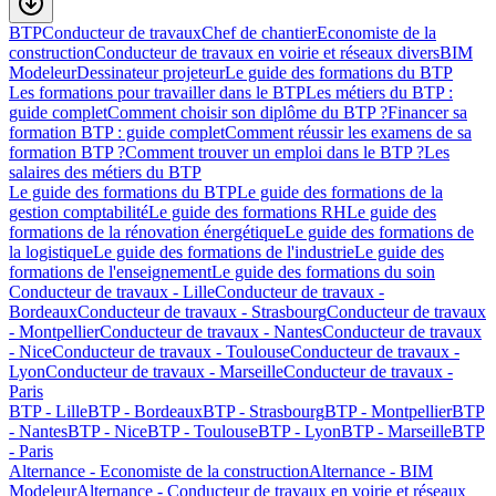
BTP
Conducteur de travaux
Chef de chantier
Economiste de la
construction
Conducteur de travaux en voirie et réseaux divers
BIM
Modeleur
Dessinateur projeteur
Le guide des formations du BTP
Les formations pour travailler dans le BTP
Les métiers du BTP :
guide complet
Comment choisir son diplôme du BTP ?
Financer sa
formation BTP : guide complet
Comment réussir les examens de sa
formation BTP ?
Comment trouver un emploi dans le BTP ?
Les
salaires des métiers du BTP
Le guide des formations du BTP
Le guide des formations de la
gestion comptabilité
Le guide des formations RH
Le guide des
formations de la rénovation énergétique
Le guide des formations de
la logistique
Le guide des formations de l'industrie
Le guide des
formations de l'enseignement
Le guide des formations du soin
Conducteur de travaux - Lille
Conducteur de travaux -
Bordeaux
Conducteur de travaux - Strasbourg
Conducteur de travaux
- Montpellier
Conducteur de travaux - Nantes
Conducteur de travaux
- Nice
Conducteur de travaux - Toulouse
Conducteur de travaux -
Lyon
Conducteur de travaux - Marseille
Conducteur de travaux -
Paris
BTP - Lille
BTP - Bordeaux
BTP - Strasbourg
BTP - Montpellier
BTP
- Nantes
BTP - Nice
BTP - Toulouse
BTP - Lyon
BTP - Marseille
BTP
- Paris
Alternance - Economiste de la construction
Alternance - BIM
Modeleur
Alternance - Conducteur de travaux en voirie et réseaux