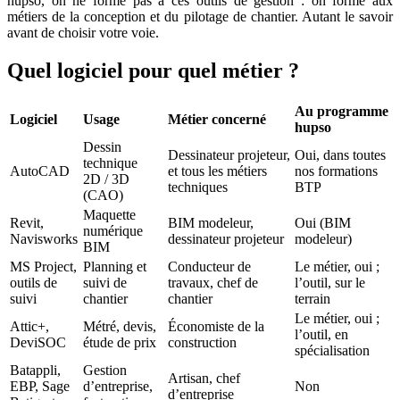
hupso, on ne forme pas à ces outils de gestion : on forme aux
métiers de la conception et du pilotage de chantier. Autant le savoir
avant de choisir votre voie.
Quel logiciel pour quel métier ?
Au programme
Logiciel
Usage
Métier concerné
hupso
Dessin
Dessinateur projeteur,
Oui, dans toutes
technique
AutoCAD
et tous les métiers
nos formations
2D / 3D
techniques
BTP
(CAO)
Maquette
Revit,
BIM modeleur,
Oui (BIM
numérique
Navisworks
dessinateur projeteur
modeleur)
BIM
MS Project,
Planning et
Conducteur de
Le métier, oui ;
outils de
suivi de
travaux, chef de
l’outil, sur le
suivi
chantier
chantier
terrain
Le métier, oui ;
Attic+,
Métré, devis,
Économiste de la
l’outil, en
DeviSOC
étude de prix
construction
spécialisation
Batappli,
Gestion
Artisan, chef
EBP, Sage
d’entreprise,
Non
d’entreprise