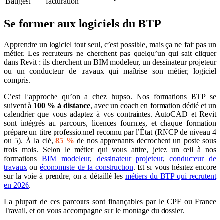
Batigest
facturation
Se former aux logiciels du BTP
Apprendre un logiciel tout seul, c’est possible, mais ça ne fait pas un
métier. Les recruteurs ne cherchent pas quelqu’un qui sait cliquer
dans Revit : ils cherchent un BIM modeleur, un dessinateur projeteur
ou un conducteur de travaux qui maîtrise son métier, logiciel
compris.
C’est l’approche qu’on a chez hupso. Nos formations BTP se
suivent à
100 % à distance
, avec un coach en formation dédié et un
calendrier que vous adaptez à vos contraintes. AutoCAD et Revit
sont intégrés au parcours, licences fournies, et chaque formation
prépare un titre professionnel reconnu par l’État (RNCP de niveau 4
ou 5). À la clé,
85 %
de nos apprenants décrochent un poste sous
trois mois. Selon le métier qui vous attire, jetez un œil à nos
formations
BIM modeleur
,
dessinateur projeteur
,
conducteur de
travaux
ou
économiste de la construction
. Et si vous hésitez encore
sur la voie à prendre, on a détaillé les
métiers du BTP qui recrutent
en 2026
.
La plupart de ces parcours sont finançables par le CPF ou France
Travail, et on vous accompagne sur le montage du dossier.