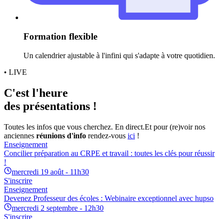
Formation flexible
Un calendrier ajustable à l'infini qui s'adapte à votre quotidien.
• LIVE
C'est l'heure
des présentations !
Toutes les infos que vous cherchez. En direct.
Et pour (re)voir nos
anciennes
réunions d'info
rendez-vous
ici
!
Enseignement
Concilier préparation au CRPE et travail : toutes les clés pour réussir
!
mercredi 19 août - 11h30
S'inscrire
Enseignement
Devenez Professeur des écoles : Webinaire exceptionnel avec hupso
mercredi 2 septembre - 12h30
S'inscrire